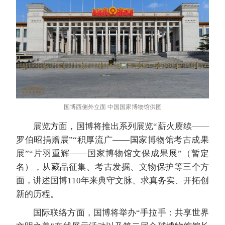
国博西侧外立面 中国国家博物馆供图
展览方面，国博将推出系列展览“薪火赓续——
罗伯昭捐赠展”“积厚流广——国家博物馆考古成果
展”“片羽重辉——国家博物馆文保成果展”（暂定
名），从藏品征集、考古发掘、文物保护等三个方
面，讲述国博110年来典守文脉、求真务实、开拓创
新的历程。
国际联络方面，国博将举办“手拉手：共享世界