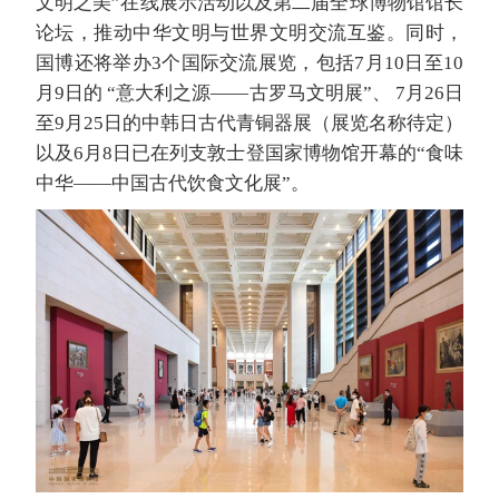
文明之美”在线展示活动以及第二届全球博物馆馆长
论坛，推动中华文明与世界文明交流互鉴。同时，
国博还将举办3个国际交流展览，包括7月10日至10
月9日的 “意大利之源——古罗马文明展”、 7月26日
至9月25日的中韩日古代青铜器展（展览名称待定）
以及6月8日已在列支敦士登国家博物馆开幕的“食味
中华——中国古代饮食文化展”。