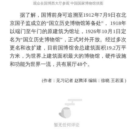
观众在国博西大厅参观 中国国家博物馆供图
据了解，国博前身可追溯至1912年7月9日在北
京国子监成立的“国立历史博物馆筹备处”， 1918年
以端门至午门的原建筑为馆址，1926年10月1日定
名为“国立历史博物馆”，正式对外开放。经过多次
更名和改扩建，目前国博馆舍总建筑面积19.2万平
方米，为世界上建筑面积最大的博物馆，硬件设施
和功能为世界一流，共有展厅48个。
(作者：见习记者 赵腾泽 编辑：徐晓 王若溪 )